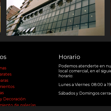
ios
Horario
Podemos atenderte en nu
nas
local comercial, en el sigu
arates
horario:
aras
Lunes a Viernes: 08:00 a 19
mientos
as
Sábados y Domingos cerra
 y Decoración
miento de galerías