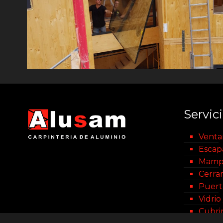
Servic
Venta
Escap
Mamp
Cerra
Puert
Vidrio
Cubri